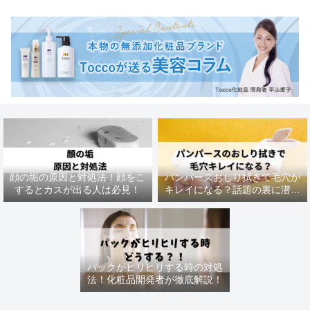
顔の垢の原因と対処法！顔をこ
パンパースおしり拭きで毛穴が
するとカスが出る人は必見！
キレイになる？話題の裏に潜む
リスクと正しい毛穴ケア
パックがヒリヒリする時の対処
法！化粧品開発者が徹底解説！