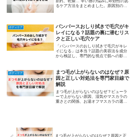
割れ、乾燥… 辛い唇の悩みに即効性のあ
るケア方法をまとめました。原因別の対
策やおすすめアイテムも紹介。
パンパースおしり拭きで毛穴がキ
ボディケア
レイになる？話題の裏に潜むリス
クと正しい毛穴ケア
「パンパースのおしり拭きで毛穴がキレ
イになる」は本当？話題の美容法を成分
から検証し、専門的な視点で肌への影響
を解説。肌トラブルを避ける正しい毛穴
ケアの方法も紹介します。
まつ毛が上がらないのはなぜ？原
ボディケア
因と正しい対処法を専門家目線で
解説
まつ毛が上がらないのはなぜ？ビューラ
ーで上がらない原因、湿気やマスカラの
重さとの関係、お湯オフマスカラの選び
方、マツパが上がらなかった時の対処法
まで専門家目線で詳しく解説します。
まつ毛が上がらないのはなぜ？原因と正