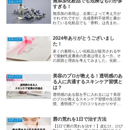
無添加化粧品でも危険なものが多
スキンケア
すぎる！
無添加の表現は、企業によって考え方が
それぞれですが、合成香料不使用と書か
れている化粧品でも「香料」は含まれて
います。化粧品に使える香料は3000種類
を超え、「香料」書けばその中に何が入
っているか、消費者である私達は知るこ
2024年ありがとうございまし
スキンケア
とができません。
た！
多くの素晴らしい化粧品が販売される中
で接触性皮膚炎の患者は増える一方。そ
の原因と理由を考えてみました。化粧品
を選ぶときに見る「キャッチコピー」で
気をつけるべきことをピックアップしま
したので多くの方に知っていただいて、
美容のプロが教える！透明感のあ
ボディケア
肌のことを考えて化粧品を本質から選べ
る人に共通するスキンケア習慣と
るようになって頂ければ嬉しく思いま
は？
す。
透明感のある肌を手に入れるには？美容
のプロが教えるスキンケア習慣や生活習
慣、透明感アップのコツをわかりやすく
解説！
唇の荒れを1日で治す方法
ボディケア
【1日で唇の荒れを治す！】皮むけ、ひび