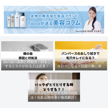
顔の垢の原因と対処法！顔をこ
パンパースおしり拭きで毛穴が
するとカスが出る人は必見！
キレイになる？話題の裏に潜む
リスクと正しい毛穴ケア
パックがヒリヒリする時の対処
法！化粧品開発者が徹底解説！